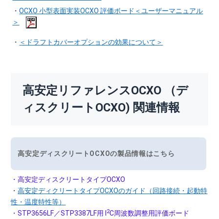
・
OCXO 小型表面実装OCXO 評価ボード＜ユーザーマニュアル
＞
・
＜ドラフトカバーオプションの効果について＞
高安定リファレンスOCXO （デ
ィスクリートOCXO) 関連情報
高安定ディスクリートOCXOの製品情報はこちら
・高安定ディスクリートタイプOCXO
・
高安定ディクリートタイプOCXOのガイド（回路接続・起動特
性・温度特性等）
2
・STP3656LF／STP3387LF用 I
C周波数調整用評価ボード