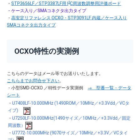
2
・
STP3656LF／STP3387LF用 I
C周波数調整用評価ボード
・ケース入り／SMAコネクタ出力タイプ
・
高安定リファレンス OCXO・STP3091LF 内蔵／ケース入り
SMAコネクタ出力タイプ
OCXO特性の実測例
こちらのデータはメール等でお送りいたします。
こちらまでお問合せ下さい
。
・小型SMD-OCXO ／特性データ実測例
→ 型番一覧・データ
シート
・
U7408LF-10.000MHz (1490ROM／10MHz／+3.3Vdd／VCタ
イプ)
・
U7250LF-10.000MHz(1490サイズ／10MHz／+3.3Vdd／固定
周波数）
・
U7772-10.000MHz (9070サイズ／10MHz／+3.3V／VCタイ
プ）