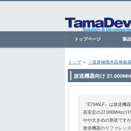
トップページ
製
トップ
＞
｜温度補償水晶発振器(
放送機器向け 27.000
『E7346LF』は放
高安定の27.000MHz
やや大きめの形状です
放送機器のリファレン