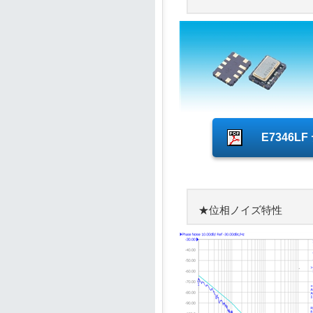
E7346
★位相ノイズ特性