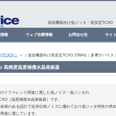
放送機器向け低ジッタ・高安定TCXO
品情報
ウェブ在庫情報
お問合せ先
サイ
TCXO)｜
＞
｜放送機器向け高安定TCXO 27MHz｜多摩デバイス
MHz 高精度温度補償水晶発振器
送機器のリファレンス用途に適した低ノイズ・低ジッタの
のTCXO（温度補償水晶発振器）です。
が余裕のある設計で近傍位相ノイズに優れており低ジッタ特性の求
ス用途に適しています。