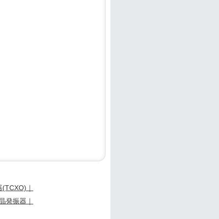
TCXO)｜
晶発振器｜